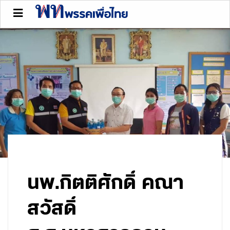
นพ.กิตติศักดิ์ คณา
สวัสดิ์