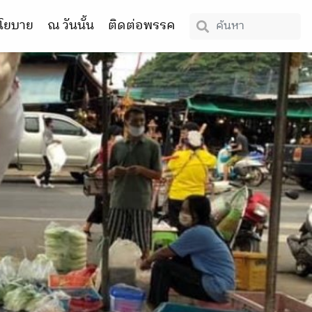
โยบาย
ณ วันนั้น
ติดต่อพรรค