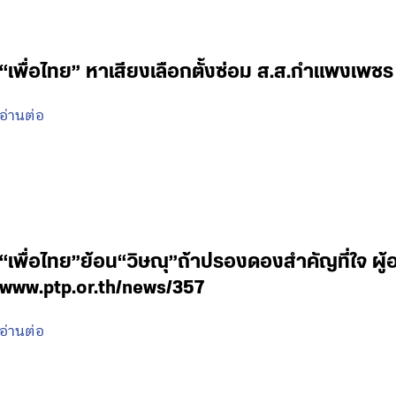
“เพื่อไทย” หาเสียงเลือกตั้งซ่อม ส.ส.กำแพงเพชร
อ่านต่อ
“เพื่อไทย”ย้อน“วิษณุ”ถ้าปรองดองสำคัญที่ใจ ผู
www.ptp.or.th/news/357
อ่านต่อ