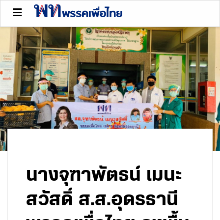
นางจุฑาพัตธน์ เมนะ
สวัสดิ์ ส.ส.อุดรธานี