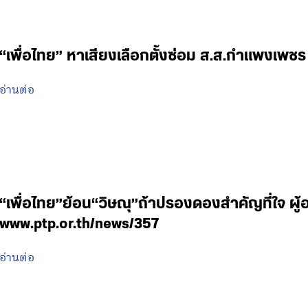
“เพื่อไทย” หาเสียงเลือกตั้งซ่อม ส.ส.กำแพงเพชร
อ่านต่อ
“เพื่อไทย”ย้อน“วิษณุ”ถ้าปรองดองสำคัญที่ใจ ผู
www.ptp.or.th/news/357
อ่านต่อ