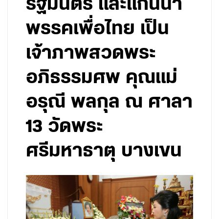
รัฐมนตรี และแกนนำ
พรรคเพื่อไทย เป็น
เจ้าภาพสวดพระ
อภิธรรมศพ คุณแม่
อรุณี พลกุล ณ ศาลา
13 วัดพระ
ศรีมหาธาตุ บางเขน