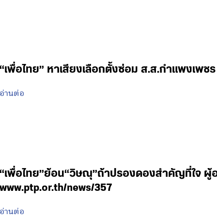
“เพื่อไทย” หาเสียงเลือกตั้งซ่อม ส.ส.กำแพงเพชร
อ่านต่อ
“เพื่อไทย”ย้อน“วิษณุ”ถ้าปรองดองสำคัญที่ใจ ผู
www.ptp.or.th/news/357
อ่านต่อ