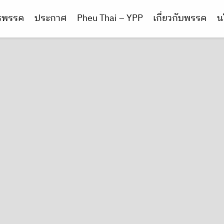
ารพรรค
ประกาศ
Pheu Thai – YPP
เกี่ยวกับพรรค
น