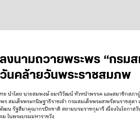
ย ลงนามถวายพระพร “กรมสม
ในวันคล้ายวันพระราชสมภพ
ทย นำโดย นายสมพงษ์ อมรวิวัฒน์ หัวหน้าพรรค และสมาชิกสภาผ
 สมเด็จพระกนิษฐาธิราชเจ้า กรมสมเด็จพระเทพรัตนราชสุดา เจ้
ยพัฒน รัฐสีมาคุณากรปิยชาติ สยามบรมราชกุมารี เนื่องในโอกาส
คม ในพระบรมมหาราชวัง