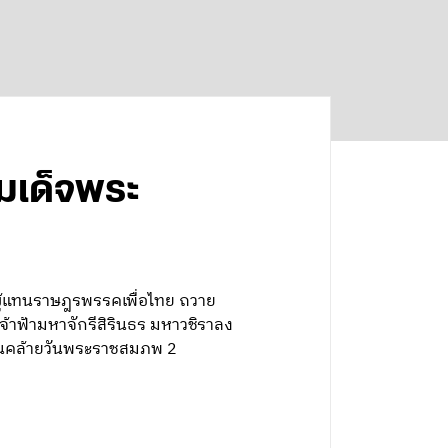
เด็จพระ
ู้แทนราษฎรพรรคเพื่อไทย ถวาย
าฟ้ามหาจักรีสิรินธร มหาวชิราลง
วันคล้ายวันพระราชสมภพ 2