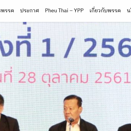
ารพรรค
ประกาศ
Pheu Thai – YPP
เกี่ยวกับพรรค
น