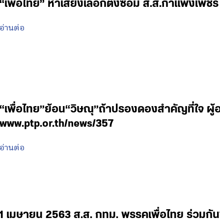
“เพื่อไทย” หาเสียงเลือกตั้งซ่อม ส.ส.กำแพงเพชร
อ่านต่อ
“เพื่อไทย”ย้อน“วิษณุ”ถ้าปรองดองสำคัญที่ใจ ผู
www.ptp.or.th/news/357
อ่านต่อ
1 เมษายน 2563 ส.ส. กทม. พรรคเพื่อไทย ร่วมกั