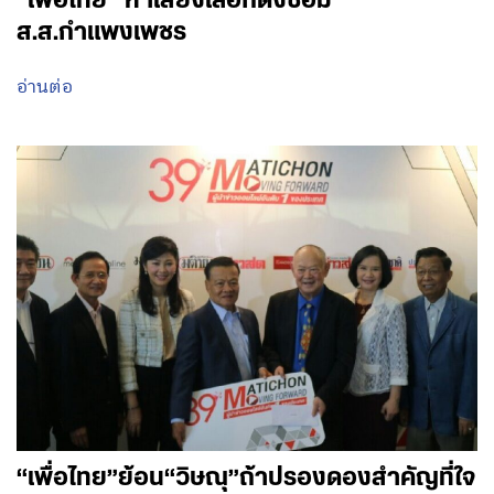
“เพื่อไทย” หาเสียงเลือกตั้งซ่อม
ส.ส.กำแพงเพชร
อ่านต่อ
“เพื่อไทย”ย้อน“วิษณุ”ถ้าปรองดองสำคัญที่ใจ