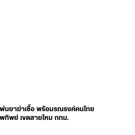
นพ่นยาฆ่าเชื้อ พร้อมรณรงค์คนไทย
ทพทิพย์ เขตสายไหม กทม.