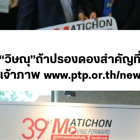
น“วิษณุ”ถ้าปรองดองสำคัญที่
นเจ้าภาพ www.ptp.or.th/ne