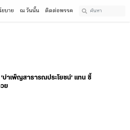
โยบาย
ณ วันนั้น
ติดต่อพรรค
ช้ ‘บำเพ็ญสาธารณประโยชน์’ แทน ชี้
รวย