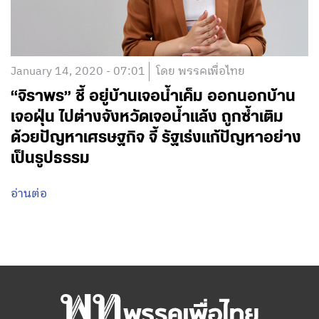
January 14, 2020 - 07:01
โดย พรรคเพื่อไทย
“จิราพร” ชี้ อยู่บ้านเจอน้ำเค็ม ออกนอกบ้าน
เจอฝุ่น ไปต่างจังหวัดเจอน้ำแล้ง ถูกซ้ำเติม
ด้วยปัญหาเศรษฐกิจ จี้ รัฐเร่งแก้ปัญหาอย่าง
เป็นรูปธรรม
อ่านต่อ