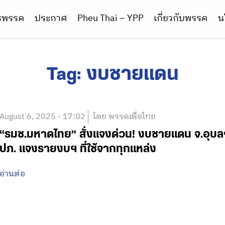
ารพรรค
ประกาศ
Pheu Thai – YPP
เกี่ยวกับพรรค
น
Tag:
งบชายแดน
August 6, 2025 - 17:02
โดย พรรคเพื่อไทย
“รมช.มหาดไทย” สั่งแจงด่วน! งบชายแดน จ.อุบลฯ 
ปภ. แจงรายงบฯ ที่ใช้จากทุกแหล่ง
อ่านต่อ