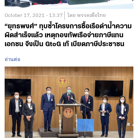
October 17, 2021 - 13:37
โดย พรรคเพื่อไทย
“ยุทธพงศ์” ทุบซ้ำโครงการซื้อเรือดำน้ำความ
ผิดสำเร็จแล้ว เหตุกองทัพเรือจ่ายภาษีแทน
เอกชน จึงเป็น GtoG เก๊ เบียดภาษีประชาชน
อ่านต่อ