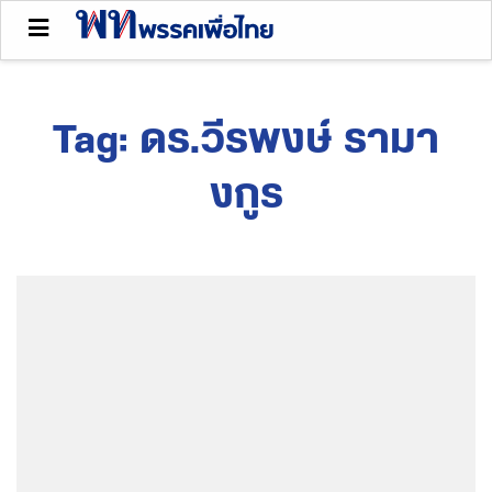
Tag:
ดร.วีรพงษ์ รามา
งกูร