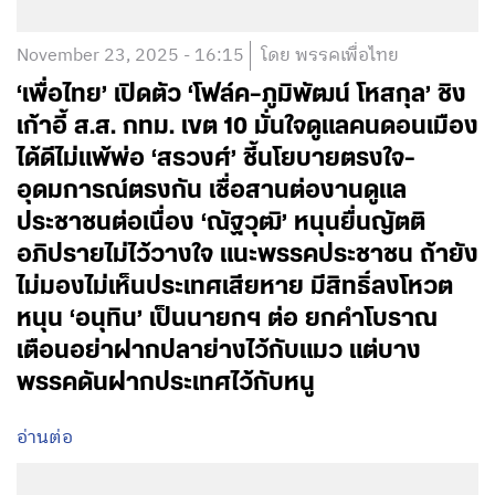
November 23, 2025 - 16:15
โดย พรรคเพื่อไทย
‘เพื่อไทย’ เปิดตัว ‘โฟล์ค–ภูมิพัฒน์ โหสกุล’ ชิง
เก้าอี้ ส.ส. กทม. เขต 10 มั่นใจดูแลคนดอนเมือง
ได้ดีไม่แพ้พ่อ ‘สรวงศ์’ ชี้นโยบายตรงใจ-
อุดมการณ์ตรงกัน เชื่อสานต่องานดูแล
ประชาชนต่อเนื่อง ‘ณัฐวุฒิ’ หนุนยื่นญัตติ
อภิปรายไม่ไว้วางใจ แนะพรรคประชาชน ถ้ายัง
ไม่มองไม่เห็นประเทศเสียหาย มีสิทธิ์ลงโหวต
หนุน ‘อนุทิน’ เป็นนายกฯ ต่อ ยกคำโบราณ
เตือนอย่าฝากปลาย่างไว้กับแมว แต่บาง
พรรคดันฝากประเทศไว้กับหนู
อ่านต่อ