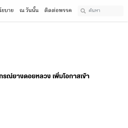
โยบาย
ณ วันนั้น
ติดต่อพรรค
สหกรณ์ยางดอยหลวง เพิ่มโอกาสเข้า