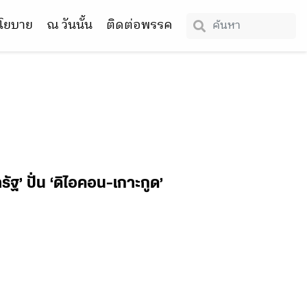
โยบาย
ณ วันนั้น
ติดต่อพรรค
ฐ’ ปั่น ‘ดิไอคอน-เกาะกูด’