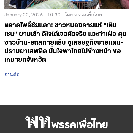
January 22, 2026 - 10:30
โดย พรรคเพื่อไทย
ตลาดโพธิ์ชัยแตก! ชาวหนองคายแห่ “เติม
เชน” ยามเช้า ดีใจได้เจอตัวจริง แวะทำเฝ๋อ คุย
ชาวบ้าน-รถสกายแล็บ ชูเศรษฐกิจชายแดน-
ปราบยาเสพติด มั่นใจพาไทยไปข้างหน้า ขอ
เหมายกจังหวัด
อ่านต่อ