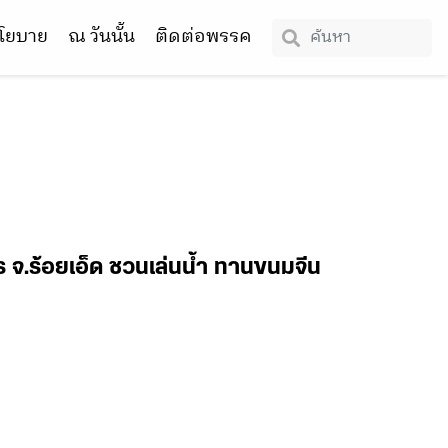
โยบาย
ณ วันนั้น
ติดต่อพรรค
ร จ.ร้อยเอ็ด ชวนเล่นน้ำ ทานขนมจีน