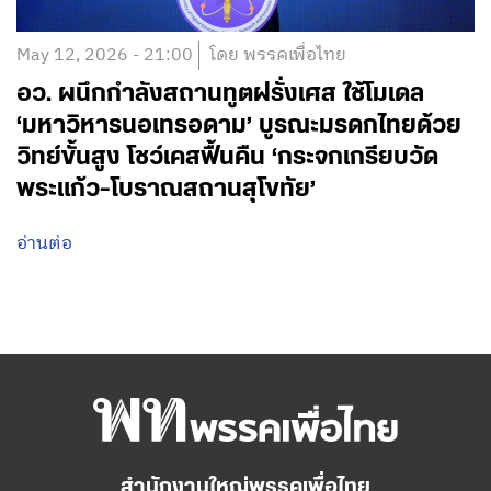
May 12, 2026 - 21:00
โดย พรรคเพื่อไทย
อว. ผนึกกำลังสถานทูตฝรั่งเศส ใช้โมเดล
‘มหาวิหารนอเทรอดาม’ บูรณะมรดกไทยด้วย
วิทย์ขั้นสูง โชว์เคสฟื้นคืน ‘กระจกเกรียบวัด
พระแก้ว-โบราณสถานสุโขทัย’
อ่านต่อ
สำนักงานใหญ่พรรคเพื่อไทย