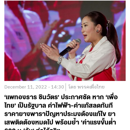
December 11, 2022 - 14:30
โดย พรรคเพื่อไทย
‘แพทองธาร ชินวัตร’ ประกาศชัด หาก ‘เพื่อ
ไทย’ เป็นรัฐบาล ค่าไฟฟ้า-ค่าแก๊สลดทันที
ราคายางพาราปัญหาประมงต้องแก้ไข ยา
เสพติดต้องหมดไป พร้อมย้ำ ‘ค่าแรงขั้นต่ำ