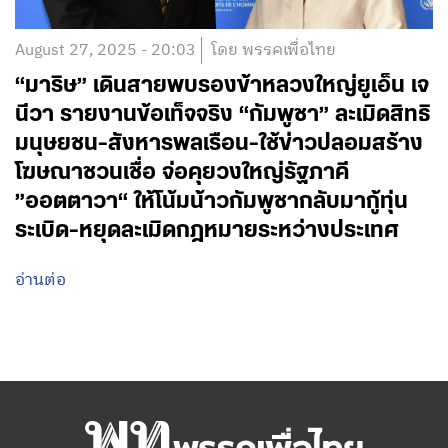
August 27, 2025 - 20:03
โดย พรรคเพื่อไทย
“มาริษ” เดินสายพบรองข้าหลวงใหญ่ยูเอ็น เจ
นีวา รายงานข้อเท็จจริง “กัมพูชา” ละเมิดสิทธิ
มนุษยชน-สังหารพลเรือน-ใช้ข่าวปลอมสร้าง
โฆษณาชวนเชื่อ จ่อคุยวงใหญ่รัฐภาคี
”ออตตาวา“ ให้โน้มน้าวกัมพูชากลับมากู้ทุ่น
ระเบิด-หยุดละเมิดกฎหมายระหว่างประเทศ
อ่านต่อ