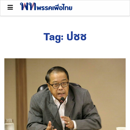
Tag:
ปชช