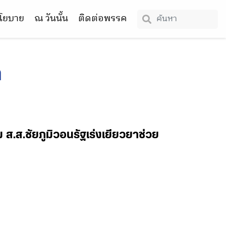
โยบาย
ณ วันนั้น
ติดต่อพรรค
ล
 ส.ส.ชัยภูมิวอนรัฐเร่งเยียวยาช่วย