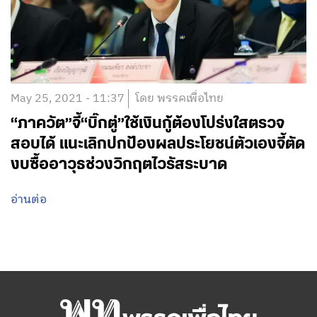
May 25, 2021 - 11:37
โดย พรรคเพื่อไทย
“ภาควัต”จี้“บิ๊กตู่”ใช้เงินกู้ต้องโปร่งใสตรวจ
สอบได้ แนะเลิกปกป้องผลประโยชน์ตัวเองจี้ตัด
งบซื้ออาวุธช่วงวิกฤตไวรัสระบาด
อ่านต่อ