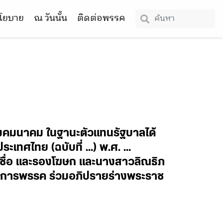
โยบาย
ณ วันนั้น
ติดต่อพรรค
งคมนาคม ในฐานะตัวแทนรัฐบาลได้
ระเทศไทย (ฉบับที่ …) พ.ศ. …
ายชื่อ และรองโฆษก และนางสาวลิณธิภ
าธิการพรรค ร่วมอภิปรายร่างพระราช