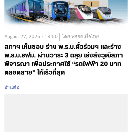
August 27, 2025 - 18:50
โดย พรรคเพื่อไทย
สภาฯ เห็นชอบ ร่าง พ.ร.บ.ตั๋วร่วมฯ และร่าง
พ.ร.บ.รฟม. ผ่านวาระ 3 ฉลุย เร่งส่งวุฒิสภา
พิจารณา เพื่อประกาศใช้ “รถไฟฟ้า 20 บาท
ตลอดสาย” ให้เร็วที่สุด
อ่านต่อ