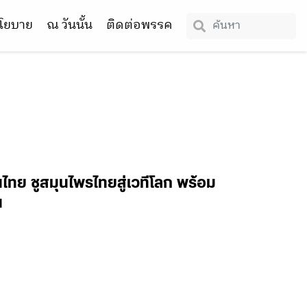
โยบาย
ณ วันนั้น
ติดต่อพรรค
นไทย ชูสมุนไพรไทยสู่เวทีโลก พร้อม
น