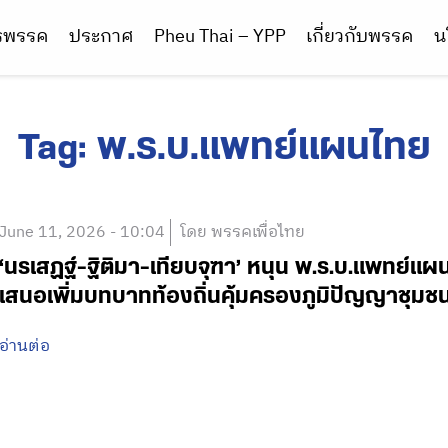
ารพรรค
ประกาศ
Pheu Thai – YPP
เกี่ยวกับพรรค
น
Tag:
พ.ร.บ.แพทย์แผนไทย
June 11, 2026 - 10:04
โดย พรรคเพื่อไทย
‘นรเสฏฐ์-ฐิติมา-เทียบจุฑา’ หนุน พ.ร.บ.แพทย์แผ
เสนอเพิ่มบทบาทท้องถิ่นคุ้มครองภูมิปัญญาชุมช
อ่านต่อ