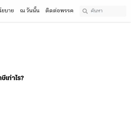
โยบาย
ณ วันนั้น
ติดต่อพรรค
ษีเท่าไร?