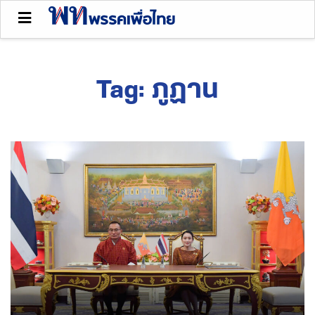
Tag:
ภูฏาน