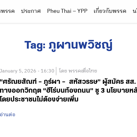
ารพรรค
ประกาศ
Pheu Thai – YPP
เกี่ยวกับพรรค
น
Tag:
ภูผานพวิชญ์
January 5, 2026 - 16:30
โดย พรรคเพื่อไทย
“ศรัณยสัณฑ์ – ภูร์ผา – สหัสวรรษ” ผู้สมัคร สส.
ทางออกวิกฤต “ฮีโร่บนท้องถนน” ชู 3 นโยบายหลั
โดยประชาชนไม่ต้องจ่ายเพิ่ม
อ่านต่อ