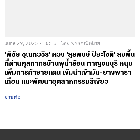
June 29, 2025 - 16:15
โดย พรรคเพื่อไทย
‘พิชัย ชุณหวชิร’ ควง ‘สุรพงษ์ ปิยะโชติ’ ลงพื้น
ที่ด่านศุลกากรบ้านพุน้ำร้อน กาญจนบุรี หนุน
เพิ่มการค้าชายแดน เข้มนำเข้ามัน-ยางพารา
เถื่อน แนะพัฒนาอุตสาหกรรมสีเขียว
อ่านต่อ