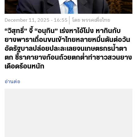
December 11, 2025 - 16:55
โดย พรรคเพื่อไทย
“วิสุทธิ์” จี้ “อนุทิน” เร่งหาไอ้โม่ง หากินกับ
ยางพาราเถื่อนขนเข้าไทยหลายหมื่นตันต่อวัน
อัดรัฐบาลปล่อยปละละเลยจนเกษตรกรน้ำตา
ตก ชี้ราคายางก้อนถ้วยตกต่ำทำชาวสวนยาง
เดือดร้อนหนัก
อ่านต่อ