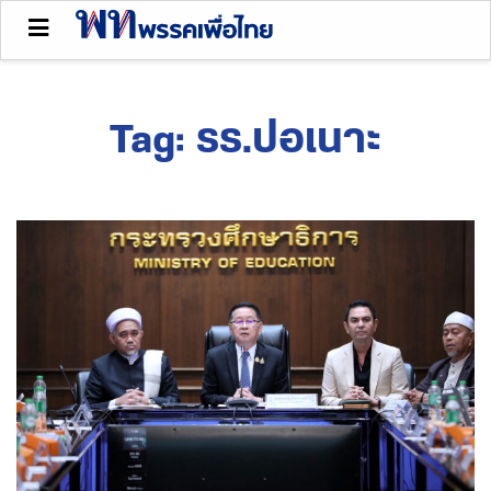
Tag:
รร.ปอเนาะ