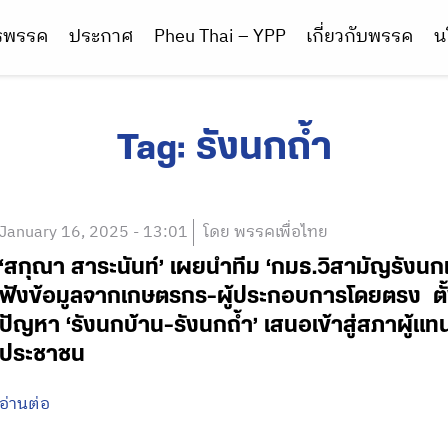
ารพรรค
ประกาศ
Pheu Thai – YPP
เกี่ยวกับพรรค
น
Tag:
รังนกถ้ำ
January 16, 2025 - 13:01
โดย พรรคเพื่อไทย
‘สกุณา สาระนันท์’ เผยนำทีม ‘กมธ.วิสามัญรังนกแอ
ฟังข้อมูลจากเกษตรกร-ผู้ประกอบการโดยตรง ตั้ง
ปัญหา ‘รังนกบ้าน-รังนกถ้ำ’ เสนอเข้าสู่สภาผู้
ประชาชน
อ่านต่อ