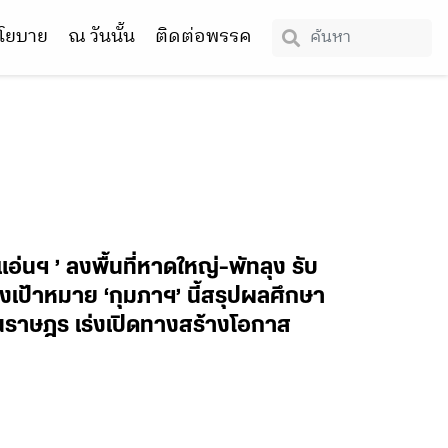
โยบาย
ณ วันนั้น
ติดต่อพรรค
่นฯ ’ ลงพื้นที่หาดใหญ่-พัทลุง รับ
เป้าหมาย ‘กุมภาฯ’ นี้สรุปผลศึกษา
แทนราษฎร เร่งเปิดทางสร้างโอกาส