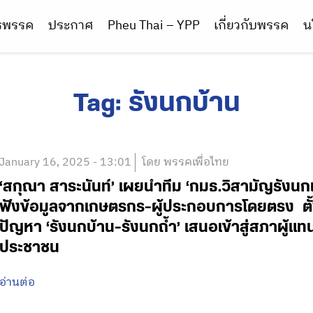
ารพรรค
ประกาศ
Pheu Thai – YPP
เกี่ยวกับพรรค
น
Tag:
รังนกบ้าน
January 16, 2025 - 13:01
โดย พรรคเพื่อไทย
‘สกุณา สาระนันท์’ เผยนำทีม ‘กมธ.วิสามัญรังนกแอ
ฟังข้อมูลจากเกษตรกร-ผู้ประกอบการโดยตรง ตั้ง
ปัญหา ‘รังนกบ้าน-รังนกถ้ำ’ เสนอเข้าสู่สภาผู้
ประชาชน
อ่านต่อ