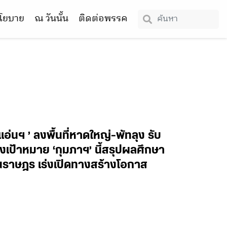
โยบาย
ณ วันนั้น
ติดต่อพรรค
่นฯ ’ ลงพื้นที่หาดใหญ่-พัทลุง รับ
เป้าหมาย ‘กุมภาฯ’ นี้สรุปผลศึกษา
แทนราษฎร เร่งเปิดทางสร้างโอกาส