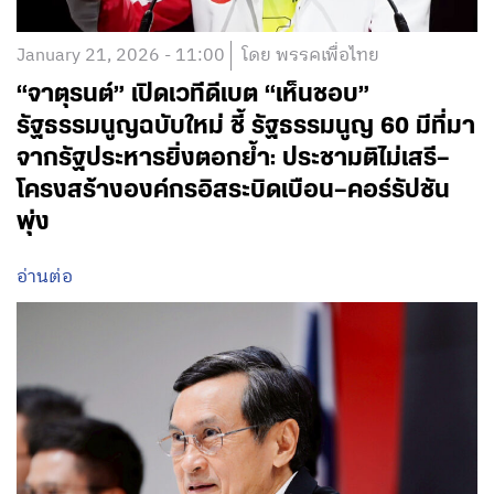
January 21, 2026 - 11:00
โดย พรรคเพื่อไทย
“จาตุรนต์” เปิดเวทีดีเบต “เห็นชอบ”
รัฐธรรมนูญฉบับใหม่ ชี้ รัฐธรรมนูญ 60 มีที่มา
จากรัฐประหารยิ่งตอกย้ำ: ประชามติไม่เสรี—
โครงสร้างองค์กรอิสระบิดเบือน—คอร์รัปชัน
พุ่ง
อ่านต่อ