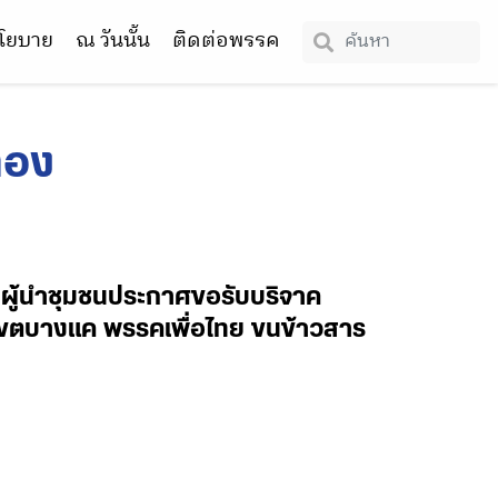
โยบาย
ณ วันนั้น
ติดต่อพรรค
ทอง
น ผู้นำชุมชนประกาศขอรับบริจาค
.ก.เขตบางแค พรรคเพื่อไทย ขนข้าวสาร