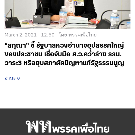
March 2, 2021 - 12:50
โดย พรรคเพื่อไทย
“สกุณา” ชี้ รัฐบาลหวงอำนาจอุปสรรคใหญ่
ของประชาชน เชื่อจับมือ ส.ว.คว่ำร่าง รธน.
วาระ3 หรือยุบสภาตัดปัญหาแก้รัฐธรรมนูญ
อ่านต่อ