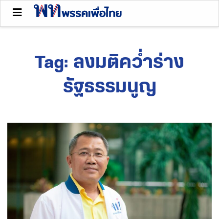
Tag:
ลงมติคว่ำร่าง
รัฐธรรมนูญ