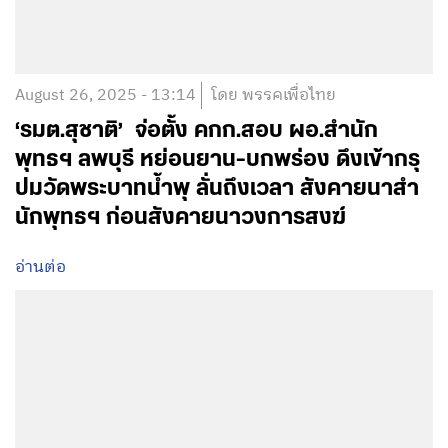
August 26, 2025 - 13:14
โดย พรรคเพื่อไทย
‘รมต.สุชาติ’ จ่อตั้ง คกก.สอบ ผอ.สำนัก
พุทธฯ ลพบุรี หย่อนยาน-บกพร่อง ดึงเข้ากรุ
ปมวัดพระบาทน้ำพุ ลั่นถึงเวลา สังคายนาสำ
นักพุทธฯ ก่อนสังคายนาวงการสงฆ์
อ่านต่อ