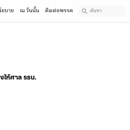
โยบาย
ณ วันนั้น
ติดต่อพรรค
งให้ศาล รธน.