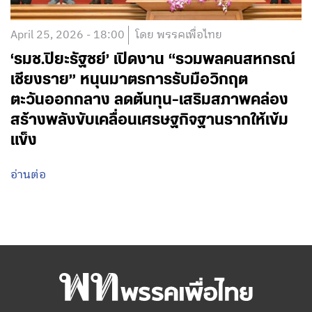
April 25, 2026 - 18:00
โดย พรรคเพื่อไทย
‘รมช.ปิยะรัฐชย์’ เปิดงาน “รวมพลคนสหกรณ์
เชียงราย” หนุนมาตรการรับมือวิกฤต
ตะวันออกกลาง ลดต้นทุน-เสริมสภาพคล่อง
สร้างพลังขับเคลื่อนเศรษฐกิจฐานรากให้เข้ม
แข็ง
อ่านต่อ