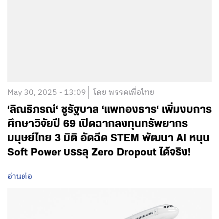
May 30, 2025 - 13:09
โดย พรรคเพื่อไทย
‘ลิณธิภรณ์‘ ชูรัฐบาล ‘แพทองธาร‘ เพิ่มงบการ
ศึกษาวิจัยปี 69 เปิดฉากลงทุนทรัพยากร
มนุษย์ไทย 3 มิติ อัดฉีด STEM พัฒนา AI หนุน
Soft Power บรรลุ Zero Dropout ได้จริง!
อ่านต่อ