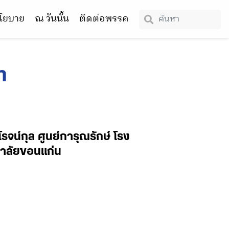
โยบาย
ณ วันนั้น
ติดต่อพรรค
ท
รจน์กุล ศูนย์การุณรักษ์ โรง
าลัยขอนแก่น