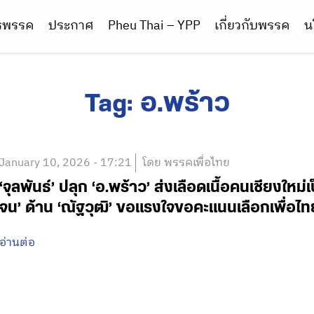
ารพรรค
ประกาศ
Pheu Thai – YPP
เกี่ยวกับพรรค
น
Tag:
อ.พร้าว
January 10, 2026 - 17:21
โดย พรรคเพื่อไทย
‘จุลพันธ์’ ปลุก ‘อ.พร้าว’ ส่งเลือดเนื้อคนเชียงใ
จน’ ด้าน ‘ณัฐวุฒิ’ ขอแรงใจขอคะแนนเลือกเพื่อไทย
อ่านต่อ