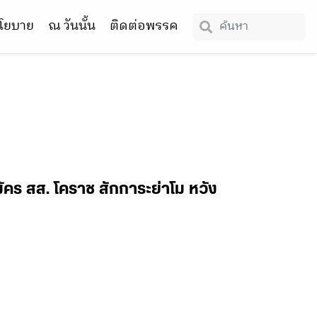
โยบาย
ณ วันนั้น
ติดต่อพรรค
ัคร สส. โคราช สักการะย่าโม หวัง