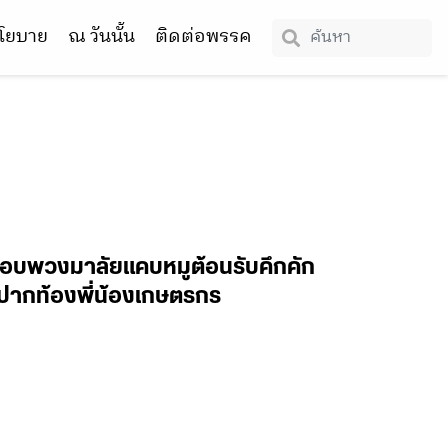
โยบาย
ณ วันนั้น
ติดต่อพรรค
่มอบพวงมาลัยแคบหมูต้อนรับคึกคัก
ละปากท้องพี่น้องเกษตรกร