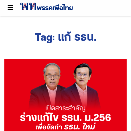
Tag:
แก้ รธน.