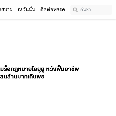
โยบาย
ณ วันนั้น
ติดต่อพรรค
รื้อกฎหมายไอยูยู หวังฟื้นอาชีพ
 แสนล้านมากเกินพอ