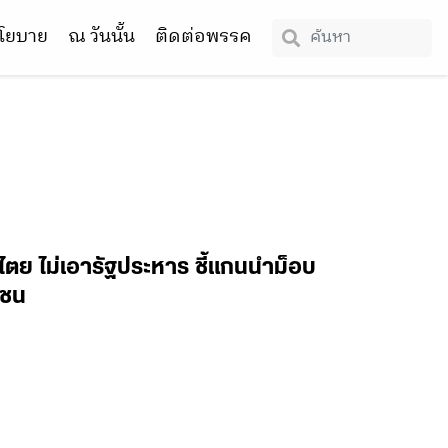
โยบาย
ณ วันนั้น
ติดต่อพรรค
ไตย ไม่เอารัฐประหาร ชี้แกนนำม็อบ
าชน