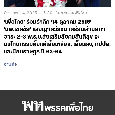
October 14, 2025 - 15:30
โดย พรรคเพื่อไทย
‘เพื่อไทย’ ร่วมรำลึก ‘14 ตุลาคม 2516’
‘นพ.เชิดชัย’ เผยญาติวีรชน เตรียมผ่านสภา
วาระ 2-3 พ.ร.บ.ส่งเสริมสังคมสันติสุข จะ
นิรโทษกรรมตั้งแต่เสื้อเหลือง, เสื้อแดง, กปปส.
และม็อบราษฎร ปี 63-64
อ่านต่อ